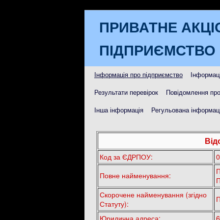
ПРИВАТНЕ АКЦІ
ПІДПРИЄМСТВО 
Інформація про підприємство
Інформаці
Результати перевірок
Повідомлення про
Інша інформація
Регульована інформаці
Від
Код за ЄДРПОУ:
0
Повне найменування:
Скорочене найменування (згідно
П
Статуту):
Юридична адреса:
6