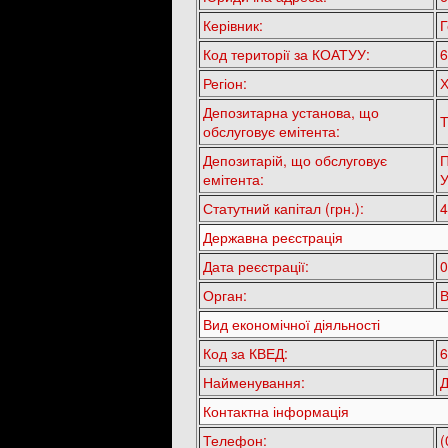
Керівник:
Г
Код території за КОАТУУ:
6
Регіон:
Х
Депозитарна установа, що
Т
обслуговує емітента:
Депозитарій, що обслуговує
П
емітента:
У
Статутний капітал (грн.):
4
Державна реєстрація
Дата реєстрації:
0
Орган:
В
Вид економічної діяльності
Код за КВЕД:
6
Найменування:
Д
Контактна інформація
Телефон:
(