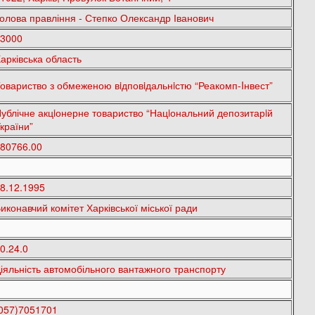
олова правління - Степко Олександр Іванович
3000
арківська область
овариство з обмеженою вiдповiдальнiстю “Реакомп-Iнвест”
ублічне акцiонерне товариство “Нацiональний депозитарiй
країни”
80766.00
8.12.1995
иконавчий комітет Харківської міської ради
0.24.0
іяльність автомобільного вантажного транспорту
057)7051701