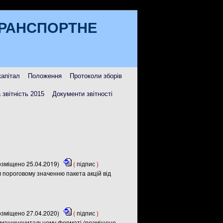
ТРАНСПОРТНЕ
капітал
Положення
Протоколи зборів
 звітність 2015
Документи звітності
озміщено 25.04.2019)
(
підпис
)
м пороговому значенню пакета акцій від
озміщено 27.04.2020)
(
підпис
)
 у машиночитальному форматі (розміщено