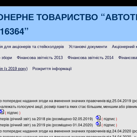
ОНЕРНЕ ТОВАРИСТВО “АВТО
16364”
я для акціонерів та стейкхолдерів
Установчі документи
Акціонерний 
 збори
Фінансова звітність 2013
Фінансова звітність 2014
Фінансова
я (з 2019 року)
Розкриття інформації
о попереднє надання згоди на вчинення значних правочинів від 25.04.2019 (р
 належать голосуючі акції, розмір пакета яких стає більшим, меншим або рівни
(
підпис
)
ерів (річний звіт) за 2018 рік (розміщено 02.05.2019)
(
підпис
)
ерів (річний звіт) за 2019 рік (розміщено 01.04.2020)
(
підпис
)
о попереднє надання згоди на вчинення значних правочинів від 24.04.2020 (р
о попереднє надання згоди на вчинення значних правочинів від 24.04.2020 -