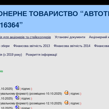
ОНЕРНЕ ТОВАРИСТВО “АВТО
16364”
я для акціонерів та стейкхолдерів
Установчі документи
Акціонерний 
 збори
Фінансова звітність 2013
Фінансова звітність 2014
Фінансова
я (з 2019 року)
Розкриття інформації
ів
0.10.2025)
(
підпис
)
итувальному форматі) (розміщено 10.10.2025)
(
підпис
)
2.10.2025)
(
підпис
)
итувальному форматі) (розміщено 12.10.2025)
(
підпис
)
7.10.2025)
(
підпис
)