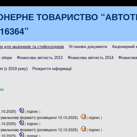
ОНЕРНЕ ТОВАРИСТВО “АВТО
16364”
я для акціонерів та стейкхолдерів
Установчі документи
Акціонерний 
 збори
Фінансова звітність 2013
Фінансова звітність 2014
Фінансова
я (з 2019 року)
Розкриття інформації
ів
0.10.2025)
(
підпис
)
итувальному форматі) (розміщено 10.10.2025)
(
підпис
)
2.10.2025)
(
підпис
)
итувальному форматі) (розміщено 12.10.2025)
(
підпис
)
7.10.2025)
(
підпис
)