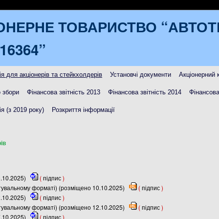
ОНЕРНЕ ТОВАРИСТВО “АВТО
16364”
я для акціонерів та стейкхолдерів
Установчі документи
Акціонерний 
 збори
Фінансова звітність 2013
Фінансова звітність 2014
Фінансова
я (з 2019 року)
Розкриття інформації
ів
0.10.2025)
(
підпис
)
итувальному форматі) (розміщено 10.10.2025)
(
підпис
)
2.10.2025)
(
підпис
)
итувальному форматі) (розміщено 12.10.2025)
(
підпис
)
7.10.2025)
(
підпис
)